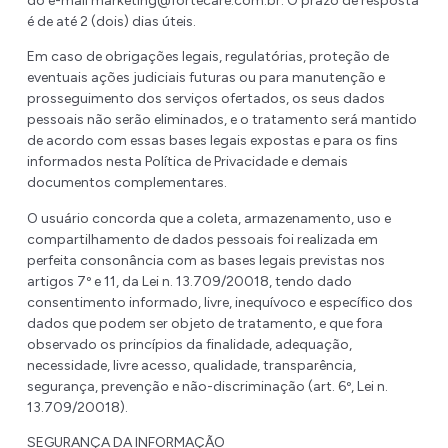
do e-mail marketing@fortecare.com.br
. O prazo de resposta
é de até 2 (dois) dias úteis.
Em caso de obrigações legais, regulatórias, proteção de
eventuais ações judiciais futuras ou para manutenção e
prosseguimento dos serviços ofertados, os seus dados
pessoais não serão eliminados, e o tratamento será mantido
de acordo com essas bases legais expostas e para os fins
informados nesta Política de Privacidade e demais
documentos complementares.
O usuário concorda que a coleta, armazenamento, uso e
compartilhamento de dados pessoais foi realizada em
perfeita consonância com as bases legais previstas nos
artigos 7º e 11, da Lei n. 13.709/20018, tendo dado
consentimento informado, livre, inequívoco e específico dos
dados que podem ser objeto de tratamento, e que fora
observado os princípios da finalidade, adequação,
necessidade, livre acesso, qualidade, transparência,
segurança, prevenção e não-discriminação (art. 6º, Lei n.
13.709/20018).
SEGURANÇA DA INFORMAÇÃO