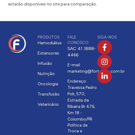
estarão disponíveis no site para comparação.
PRODUTOS
FALE
SIGA-NOS
Hemodiálise
CONOSCO
SAC: 41 3888-
Extensores
4466
Infusão
E-mail:
marketing@fortecare.com.br
Nutrição
Endereço:
Oncologia
Travessa Pedro
Pok, 570,
Transfusão
Estrada da
Veterinário
Ribeira Br 476,
Km 18 -
Colombo/PR
Política de
Troca e