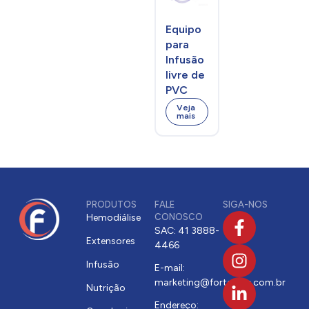
Equipos
Equipo
parenterais Livre de
PVC
para
Infusão
Equipos
livre de
parenterais livre de
PVC com controlador
PVC
de fluxo de alta
Veja
precisão
mais
PRODUTOS
FALE
SIGA-NOS
Hemodiálise
CONOSCO
SAC: 41 3888-
Extensores
4466
Infusão
E-mail:
marketing@fortecare.com.br
Nutrição
Endereço: