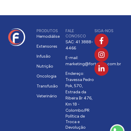
PRODUTOS
FALE
SIGA-NOS
Hemodiálise
CONOSCO
SAC: 41 3888-
Extensores
4466
Infusão
E-mail:
marketing@fortecare.com.br
Nutrição
Endereço:
Oncologia
Travessa Pedro
Pok, 570,
Transfusão
Estrada da
Veterinário
Ribeira Br 476,
Km 18 -
Colombo/PR
Política de
Troca e
Devolução